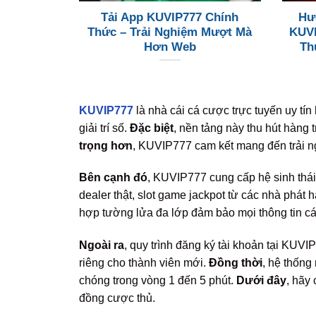
Tải App KUVIP777 Chính
Hư
Thức – Trải Nghiệm Mượt Mà
KUVI
Hơn Web
Th
KUVIP777
là nhà cái cá cược trực tuyến uy tí
giải trí số.
Đặc biệt
, nền tảng này thu hút hàng
trọng hơn
, KUVIP777 cam kết mang đến trải ng
Bên cạnh đó
, KUVIP777 cung cấp hệ sinh thái
dealer thật, slot game jackpot từ các nhà phát 
hợp tường lửa đa lớp đảm bảo mọi thông tin cá 
Ngoài ra
, quy trình đăng ký tài khoản tại KUV
riêng cho thành viên mới.
Đồng thời
, hệ thống
chóng trong vòng 1 đến 5 phút.
Dưới đây
, hãy
đồng cược thủ.