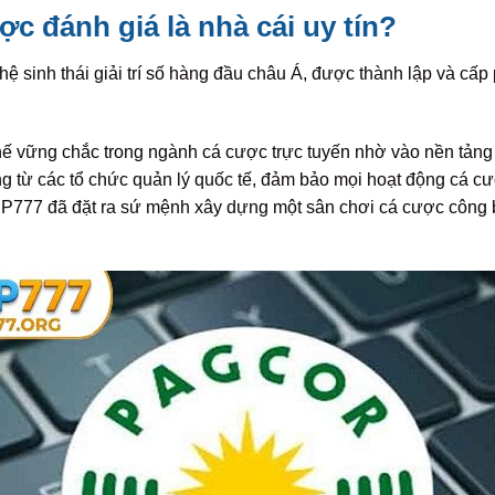
ợc đánh giá là nhà cái uy tín?
 hệ sinh thái giải trí số hàng đầu châu Á, được thành lập và c
ế vững chắc trong ngành cá cược trực tuyến nhờ vào nền tảng 
g từ các tổ chức quản lý quốc tế, đảm bảo mọi hoạt động cá cư
IP777 đã đặt ra sứ mệnh xây dựng một sân chơi cá cược công 