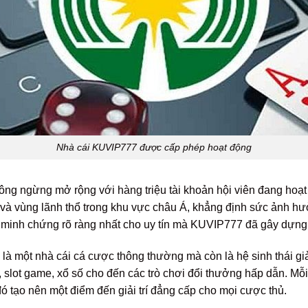
Nhà cái KUVIP777 được cấp phép hoạt động
ng ngừng mở rộng với hàng triệu tài khoản hội viên đang hoạt
 và vùng lãnh thổ trong khu vực châu Á, khẳng định sức ảnh hưở
à minh chứng rõ ràng nhất cho uy tín mà KUVIP777 đã gây dựng
là một nhà cái cá cược thông thường mà còn là hệ sinh thái giải
ến, slot game, xổ số cho đến các trò chơi đổi thưởng hấp dẫn. 
đó tạo nên một điểm đến giải trí đẳng cấp cho mọi cược thủ.