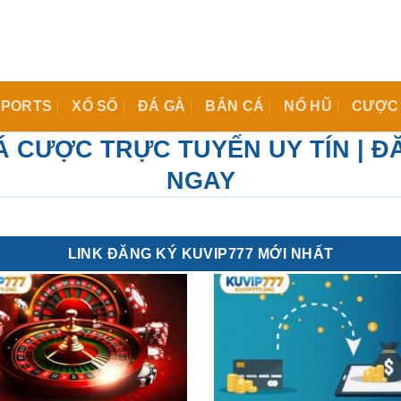
SPORTS
XỔ SỐ
ĐÁ GÀ
BẮN CÁ
NỔ HŨ
CƯỢC 
CÁ CƯỢC TRỰC TUYẾN UY TÍN |
NGAY
LINK ĐĂNG KÝ KUVIP777 MỚI NHẤT