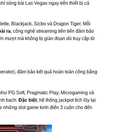
í sòng bài Las Vegas ngay trên thiết bị cá
ette, Blackjack, Sicbo và Dragon Tiger. Mỗi
ài ra
, công nghệ streaming tiên tiến đảm bảo
yến mượt mà không bị gián đoạn dù truy cập từ
rator), đảm bảo kết quả hoàn toàn công bằng
như PG Soft, Pragmatic Play, Microgaming và
inh bạch.
Đặc biệt
, hệ thống jackpot tích lũy tại
Từ những slot game kinh điển 3 cuộn cho đến