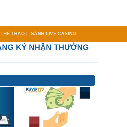
THỂ THAO
SẢNH LIVE CASINO
 ĐĂNG KÝ NHẬN THƯỞNG