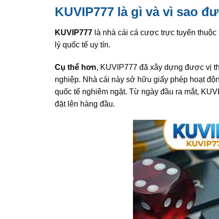
KUVIP777 là gì và vì sao đư
KUVIP777
là nhà cái cá cược trực tuyến thuộc
lý quốc tế uy tín.
Cụ thể hơn
, KUVIP777 đã xây dựng được vị th
nghiệp. Nhà cái này sở hữu giấy phép hoạt độn
quốc tế nghiêm ngặt. Từ ngày đầu ra mắt, KUV
đặt lên hàng đầu.