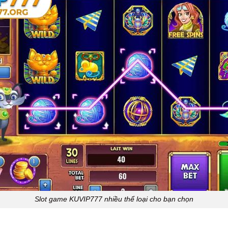
Slot game KUVIP777 nhiều thể loại cho bạn chọn